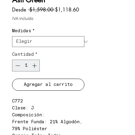
Precio
Precio
Desde
 $1,598.00 
$1,118.60
de
IVA incluido
oferta
Medidas
*
Cantidad
*
Agregar al carrito
C772
Clase: J
Composición:
Frente Funda: 21% Algodón,
79% Poliéster