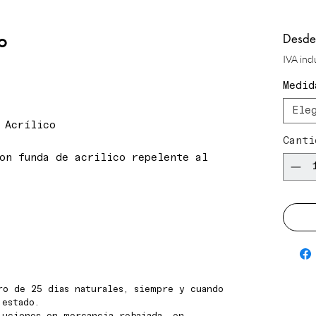
o
Desd
IVA inc
Medid
Ele
 Acrílico
Canti
on funda de acrilico repelente al
ro de 25 dias naturales, siempre y cuando
 estado.