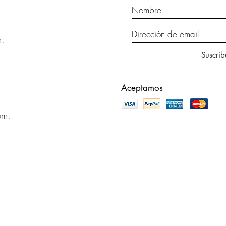
m.
Suscrib
Aceptamos
pm.