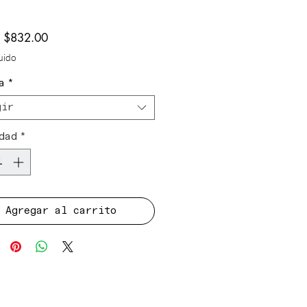
Precio
e
$832.00
de
luido
oferta
a
*
gir
dad
*
Agregar al carrito