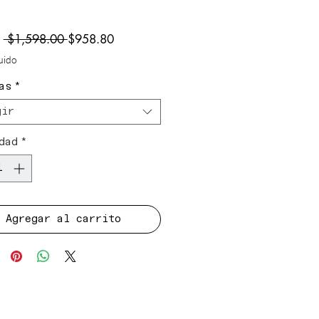
Precio
Precio
e
 $1,598.00 
$958.80
de
luido
oferta
as
*
gir
dad
*
Agregar al carrito