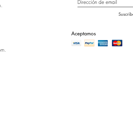
m.
Suscrib
Aceptamos
pm.