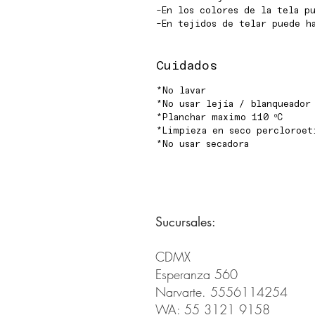
-En los colores de la tela pu
-En tejidos de telar puede h
Cuidados
*No lavar
*No usar lejía / blanqueador
*Planchar maximo 110 ºC
*Limpieza en seco percloroet
*No usar secadora
Sucursales:
CDMX
Esperanza 560
Narvarte. 5556114254
WA: 55 3121 9158