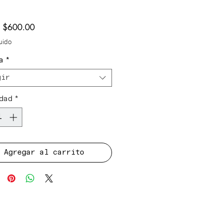
Precio
e
$600.00
de
luido
oferta
a
*
gir
dad
*
Agregar al carrito