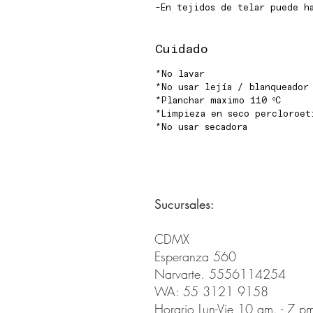
-En tejidos de telar puede h
Cuidado
*No lavar
*No usar lejía / blanqueador
*Planchar maximo 110 ºC
*Limpieza en seco percloroet
*No usar secadora
Sucursales:
CDMX
Esperanza 560
Narvarte. 5556114254
WA: 55 3121 9158
Horario Lun-Vie 10 am. - 7 p