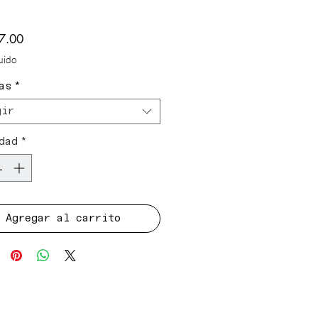
Precio
7.00
luido
as
*
gir
dad
*
Agregar al carrito