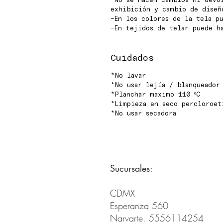
-No se hacen cambios ni devo
exhibición y cambio de diseñ
-En los colores de la tela pu
-En tejidos de telar puede h
Cuidados
*No lavar
*No usar lejía / blanqueador
*Planchar maximo 110 ºC
*Limpieza en seco percloroet
*No usar secadora
Sucursales:
CDMX
Esperanza 560
Narvarte. 5556114254