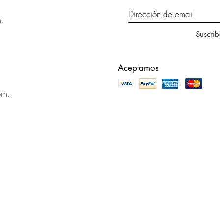
m.
Suscrib
Aceptamos
pm.