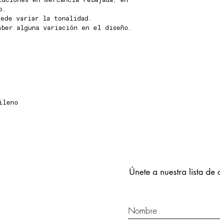
luciones en mercancia rebajada, en
o.
ede variar la tonalidad.
aber alguna variación en el diseño.
ileno
Únete a nuestra lista de 