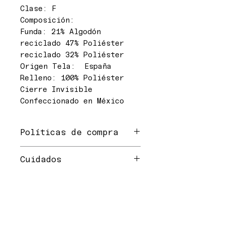
Clase: F
Composición:
Funda: 21% Algodón
reciclado 47% Poliéster
reciclado 32% Poliéster
Origen Tela: España
Relleno: 100% Poliéster
Cierre Invisible
Confeccionado en México
Políticas de compra
-Cambios y devoluciones dentro
Cuidados
de 25 dias naturales, siempre
y cuando la merancia este en
*Lavar a mano con jabón neutro
perfecto estado y sin uso.
*No usar lejía / blanqueador
-No se hacen cambios ni
*Planchar maximo 110 ºC
devoluciones en mercancia
*No usar secadora/ secar
rebajada, en exhibición y
tendido en plano
cambio de diseño.