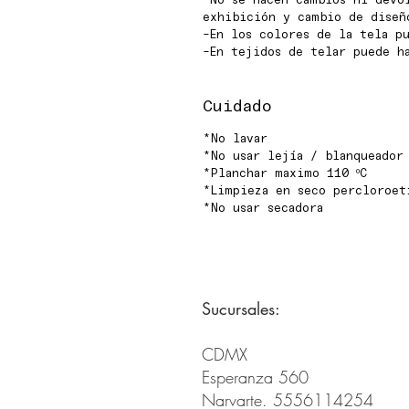
-No se hacen cambios ni devo
exhibición y cambio de diseñ
-En los colores de la tela pu
-En tejidos de telar puede h
Cuidado
*No lavar
*No usar lejía / blanqueador
*Planchar maximo 110 ºC
*Limpieza en seco percloroet
*No usar secadora
Sucursales:
CDMX
Esperanza 560
Narvarte. 5556114254