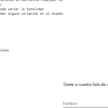
luciones en mercancia rebajada, en
o.
ede variar la tonalidad.
aber alguna variación en el diseño.
ileno
Únete a nuestra lista de 