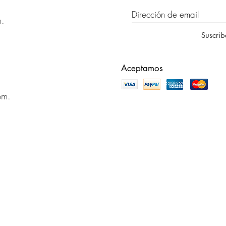
m.
Suscrib
Aceptamos
pm.