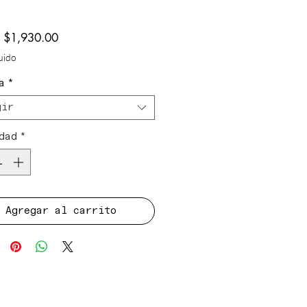
Precio
e
$1,930.00
de
luido
oferta
a
*
gir
dad
*
Agregar al carrito