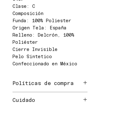
Clase: C
Composición
Funda: 100% Poliester
Origen Tela: España
Relleno: Delcrón, 100%
Poliéster
Cierre Invisible
Pelo Sintetico
Confeccionado en México
Políticas de compra
-Cambios y devoluciones dentro
Cuidado
de 25 dias naturales, siempre
y cuando la merancia este en
*Lavar en ciclo frío y
perfecto estado.
delicado
-No se hacen cambios ni
*No usar lejía / blanqueador
devoluciones en mercancia
*Planchar maximo 110 ºC
rebajada, en exhibición y
*Limpieza en seco
cambio de diseño.